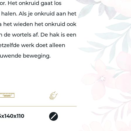
r. Het onkruid gaat los
 halen. Als je onkruid aan het
a het wieden het onkruid ook
n de wortels af. De hak is een
etzelfde werk doet alleen
 duwende beweging.
5x140x110