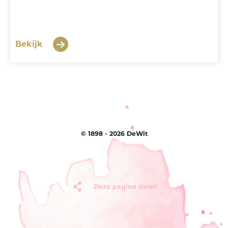
Bekijk
©
1898 - 2026
DeWit
Deze pagina delen