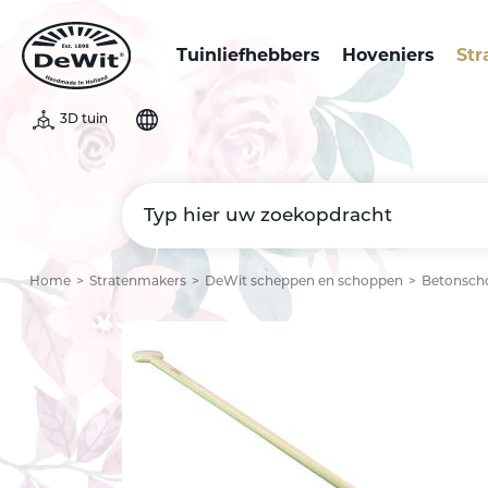
Tuinliefhebbers
Hoveniers
Str
3D tuin
Home
Stratenmakers
DeWit scheppen en schoppen
Betonscho