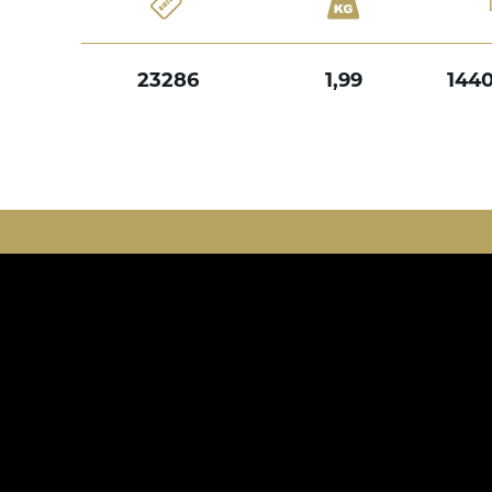
23286
1,99
144