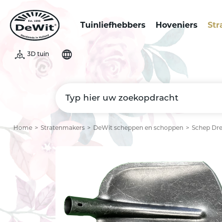
Tuinliefhebbers
Hoveniers
Str
3D tuin
Home
Stratenmakers
DeWit scheppen en schoppen
Schep Dre