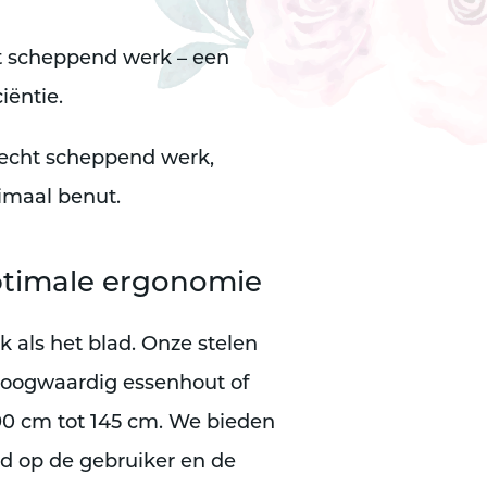
cht scheppend werk – een
iëntie.
 echt scheppend werk,
timaal benut.
optimale ergonomie
k als het blad. Onze stelen
 hoogwaardig essenhout of
 90 cm tot 145 cm. We bieden
md op de gebruiker en de