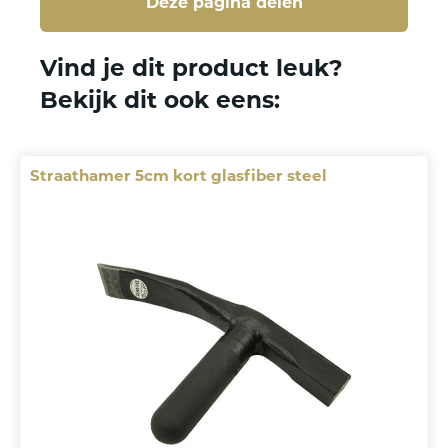
Deze pagina delen
Deze pagina delen
Vind je dit product leuk?
Bekijk dit ook eens:
Straathamer 5cm kort glasfiber steel