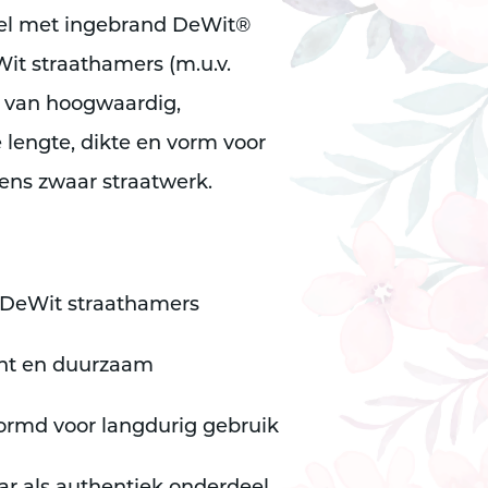
el met ingebrand DeWit®
Wit straathamers (m.u.v.
t van hoogwaardig,
 lengte, dikte en vorm voor
dens zwaar straatwerk.
in DeWit straathamers
icht en duurzaam
ormd voor langdurig gebruik