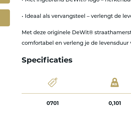
• Met ingebrand DeWit® logo – herkenbaa
• Ideaal als vervangsteel – verlengt de l
Met deze originele DeWit® straathamerste
comfortabel en verleng je de levensduur
Specificaties
0701
0,101