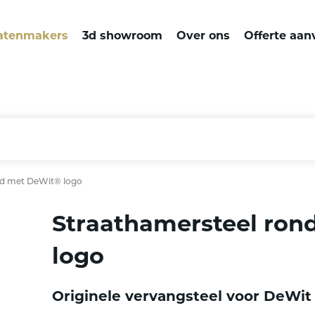
atenmakers
3d showroom
Over ons
Offerte aan
nd met DeWit® logo
Straathamersteel ron
logo
Originele vervangsteel voor DeWit