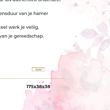
r als authentiek onderdeel
evensduur van je hamer
el werk je veilig,
 van je gereedschap.
175x38x38