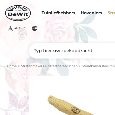
Tuinliefhebbers
Hoveniers
Str
3D tuin
Home
Stratenmakers
Straatgereedschap
Straathamersteel ro