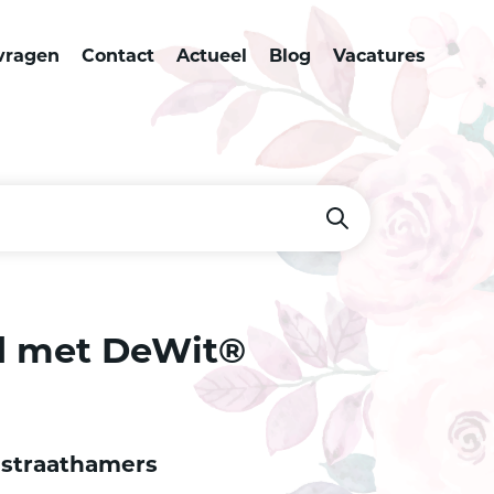
vragen
Contact
Actueel
Blog
Vacatures
d met DeWit®
 straathamers