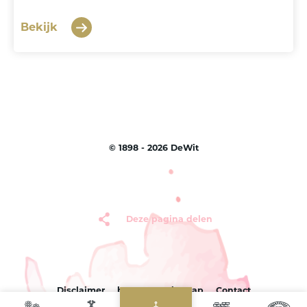
Bekijk
©
1898 - 2026
DeWit
Deze pagina delen
Disclaimer
by Sterc
Sitemap
Contact