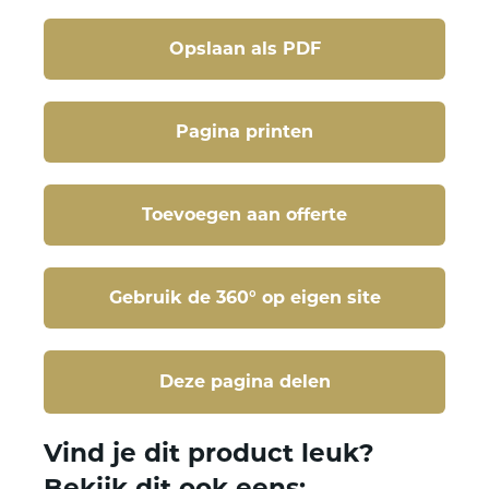
Opslaan als PDF
Pagina printen
Toevoegen aan offerte
Gebruik de 360° op eigen site
Deze pagina delen
Deze pagina delen
Vind je dit product leuk?
Bekijk dit ook eens: