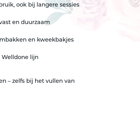
bruik, ook bij langere sessies
jtvast en duurzaam
oembakken en kweekbakjes
e
Welldone lijn
n – zelfs bij het vullen van