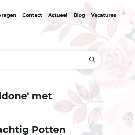
vragen
Contact
Actueel
Blog
Vacatures
ldone' met
achtig Potten