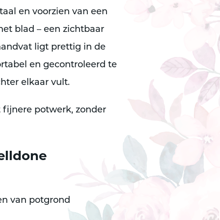
taal
en voorzien van een
het blad
– een zichtbaar
handvat
ligt prettig in de
rtabel en gecontroleerd te
ter elkaar vult.
 fijnere potwerk, zonder
elldone
n van potgrond