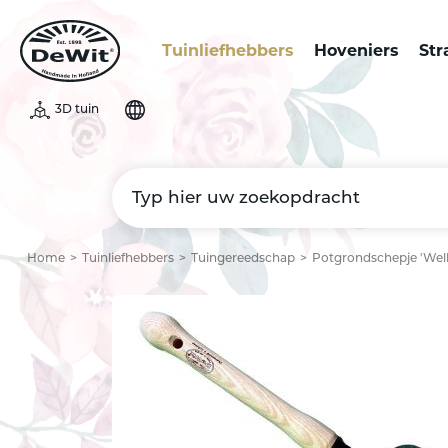
Tuinliefhebbers
Hoveniers
Str
3D tuin
Home
Tuinliefhebbers
Tuingereedschap
Potgrondschepje 'Wel