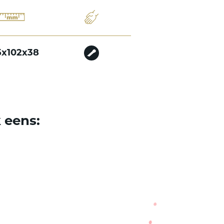
5x102x38
k eens: