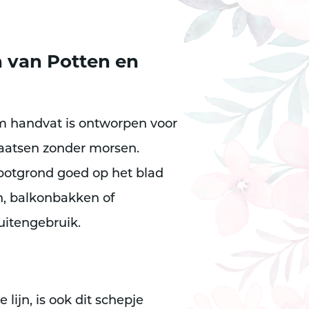
n van Potten en
m handvat
is ontworpen voor
plaatsen zonder morsen
.
 potgrond goed op het blad
n, balkonbakken of
uitengebruik.
ijn, is ook dit schepje