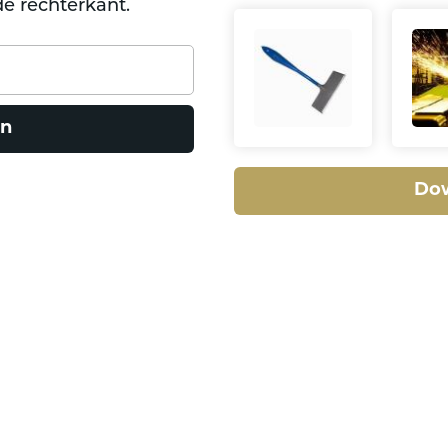
e rechterkant.
n
Do