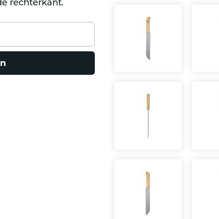
e rechterkant.
n